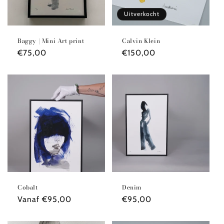
i
e
Uitverkocht
:
Baggy | Mini Art print
Calvin Klein
Normale
€75,00
Normale
€150,00
prijs
prijs
Cobalt
Denim
Normale
Vanaf €95,00
Normale
€95,00
prijs
prijs