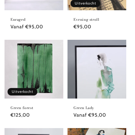
Uitverkocht
Enraged
Evening stroll
Normale
Vanaf €95,00
Normale
€95,00
prijs
prijs
Uitverkocht
Green forest
Green Lady
Normale
€125,00
Normale
Vanaf €95,00
prijs
prijs