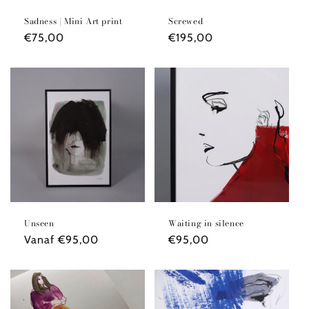
Sadness | Mini Art print
Screwed
Normale
€75,00
Normale
€195,00
prijs
prijs
Unseen
Waiting in silence
Normale
Vanaf €95,00
Normale
€95,00
prijs
prijs