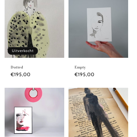
Uitverkocht
Dotted
Empty
Normale
€195,00
Normale
€195,00
prijs
prijs