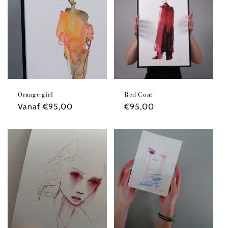
Orange girl
Red Coat
Normale
Vanaf €95,00
Normale
€95,00
prijs
prijs