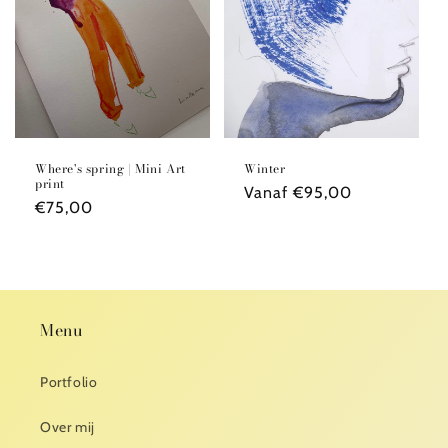
Where's spring | Mini Art
Winter
print
Normale
Vanaf €95,00
Normale
€75,00
prijs
prijs
Menu
Portfolio
Over mij